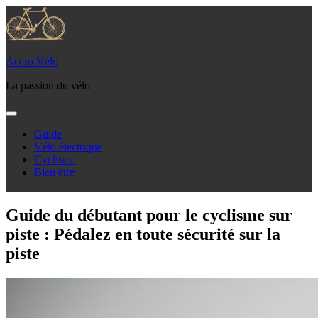
Skip
to
content
Accro Vélo
La passion du vélo
Guide
Vélo électrique
Cyclisme
Bien être
Guide du débutant pour le cyclisme sur
piste : Pédalez en toute sécurité sur la
piste