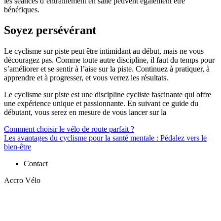
les séances d’entraînement en salle peuvent également être
bénéfiques.
Soyez persévérant
Le cyclisme sur piste peut être intimidant au début, mais ne vous
découragez pas. Comme toute autre discipline, il faut du temps pour
s’améliorer et se sentir à l’aise sur la piste. Continuez à pratiquer, à
apprendre et à progresser, et vous verrez les résultats.
Le cyclisme sur piste est une discipline cycliste fascinante qui offre
une expérience unique et passionnante. En suivant ce guide du
débutant, vous serez en mesure de vous lancer sur la
Navigation
Comment choisir le vélo de route parfait ?
Les avantages du cyclisme pour la santé mentale : Pédalez vers le
de
bien-être
l’article
Contact
Accro Vélo